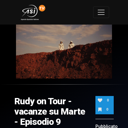
0
of
4
minutes,
Rudy on Tour -
50
0
seconds
vacanze su Marte
0
- Episodio 9
Pubblicato