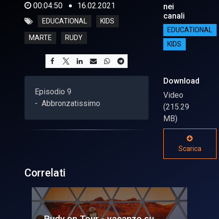
00:04:50
16.02.2021
nei
canali
EDUCATIONAL
KIDS
EDUCATIONAL
MARTE
RUDY
KIDS
Download
Episodio 9
Video
- Abbronzatissimo
(215.29
MB)
Scarica
Correlati
Rudy on Tour - vacanze su
Ru