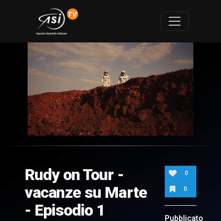
0
of
4
minutes,
Rudy on Tour -
42
0
seconds
vacanze su Marte
0
- Episodio 1
Pubblicato