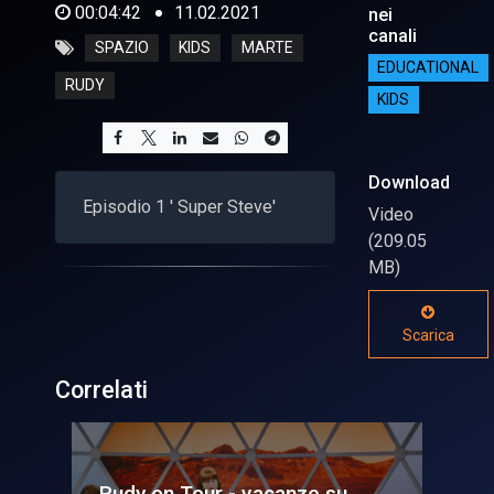
00:04:42
11.02.2021
nei
canali
SPAZIO
KIDS
MARTE
EDUCATIONAL
RUDY
KIDS
Download
Episodio 1 ' Super Steve'
Video
(209.05
MB)
Scarica
Correlati
Rudy on Tour - vacanze su
Ru