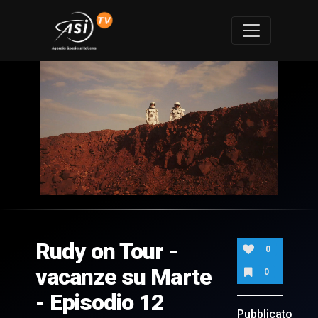
0
of
4
minutes,
Rudy on Tour -
39
0
seconds
vacanze su Marte
0
- Episodio 12
Pubblicato