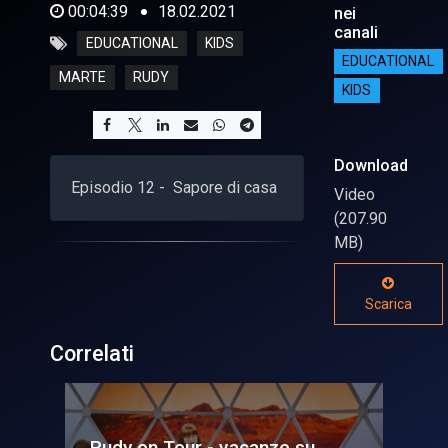
00:04:39
18.02.2021
nei
canali
EDUCATIONAL
KIDS
EDUCATIONAL
MARTE
RUDY
KIDS
Download
Episodio 12 - Sapore di casa
Video
(207.90
MB)
Scarica
Correlati
Rudy on Tour - vacanze su
Ru