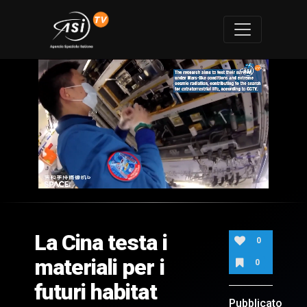
0
of
1
minute,
La Cina testa i
4
0
seconds
materiali per i
0
futuri habitat
Pubblicato