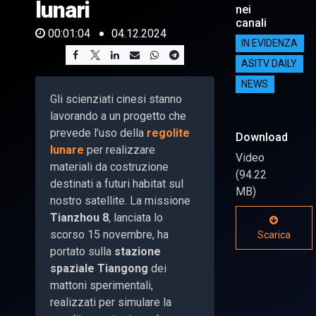
lunari
nei
canali
00:01:04
04.12.2024
IN EVIDENZA
ASITV DAILY
NEWS
Gli scienziati cinesi stanno
lavorando a un progetto che
prevede l’uso della
regolite
Download
lunare
per realizzare
Video
materiali da costruzione
(94.22
destinati a futuri habitat sul
MB)
nostro satellite. La missione
Tianzhou 8
, lanciata lo
scorso 15 novembre, ha
Scarica
portato sulla
stazione
spaziale Tiangong
dei
mattoni sperimentali,
realizzati per simulare la