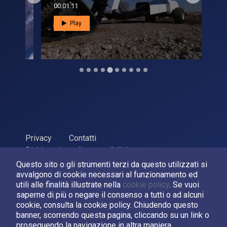
00:01:11
00:0
Play
Privacy
Contatti
Dichiarazione di accessibilità
Questo sito o gli strumenti terzi da questo utilizzati si
ASI Agenzia Spaziale Italiana, 2026. P.Iva 03638121008
avvalgono di cookie necessari al funzionamento ed
Sviluppato da
LPM
utili alle finalità illustrate nella
cookie policy
. Se vuoi
saperne di più o negare il consenso a tutti o ad alcuni
cookie, consulta la cookie policy. Chiudendo questo
Seguici su:
banner, scorrendo questa pagina, cliccando su un link o
proseguendo la navigazione in altra maniera,