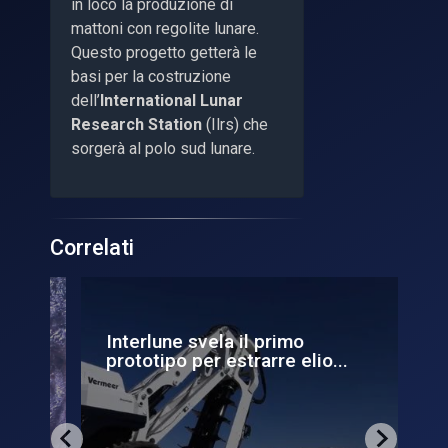
in loco la produzione di
mattoni con regolite lunare.
Questo progetto getterà le
basi per la costruzione
dell’
International Lunar
Research Station
(Ilrs) che
sorgerà al polo sud lunare.
Correlati
Interlune svela il primo
Me
prototipo per estrarre elio...
de