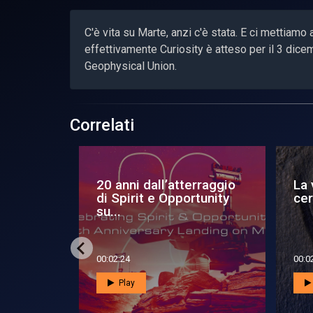
C'è vita su Marte, anzi c'è stata. E ci mettiamo
effettivamente Curiosity è atteso per il 3 dice
Geophysical Union.
Correlati
rraggio
La vita su Marte va
Tut
tunity
cercata sotto il ghiaccio
Ma
00:02:08
00:0
Play