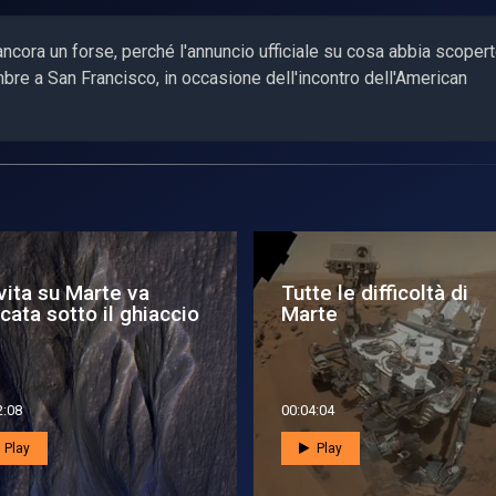
 ancora un forse, perché l'annuncio ufficiale su cosa abbia scoper
mbre a San Francisco, in occasione dell'incontro dell'American
te le difficoltà di
Massimo solare e gli
rte
effetti su Marte
4:04
00:01:40
Play
Play