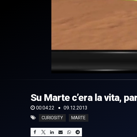
0
of
4
minutes,
Su Marte c’era la vita, par
22
seconds
Volume
0%
00:04:22
09.12.2013
CURIOSITY
MARTE