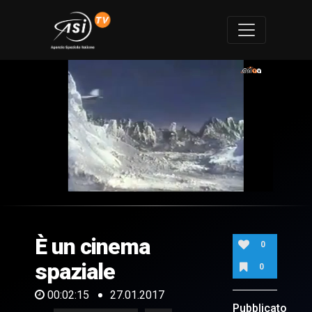
0
of
2
minutes,
È un cinema
15
0
seconds
spaziale
0
00:02:15
27.01.2017
Pubblicato