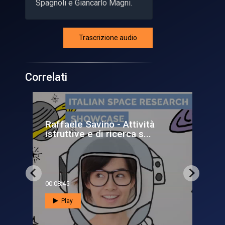
Spagnoli e Giancarlo Magni.
Trascrizione audio
Correlati
2014, un anno
spaziale
00:06:44
Play