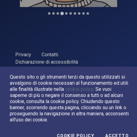
Privacy
Contatti
Dichiarazione di accessibilità
ASI Agenzia Spaziale Italiana, 2026. P.Iva 03638121008
Questo sito o gli strumenti terzi da questo utilizzati si
Sviluppato da
LPM
avvalgono di cookie necessari al funzionamento ed utili
alle finalità illustrate nella
cookie policy
. Se vuoi
saperne di più o negare il consenso a tutti o ad alcuni
Seguici su:
cookie, consulta la cookie policy. Chiudendo questo
banner, scorrendo questa pagina, cliccando su un link o
Asi su Facebook
Asi su X
Canale Asi su YouTube
proseguendo la navigazione in altra maniera, acconsenti
all'uso dei cookie.
I C
COOKIE POLICY
ACCETTO