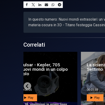
In questo numero: Nuovi mondi extrasolari: un vi
materia oscura in 3D - Titano festeggia Cassin
Correlati
se 2022’,
Pulsar - Iss al completo,
Pu
a: da
Luca verso il ritorno
mon
alla...
pic
00:05:32
00:0
Play