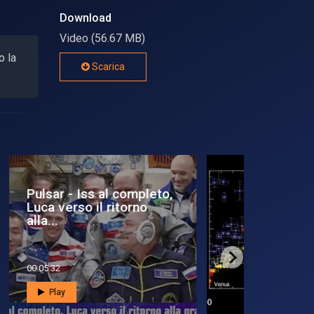
Download
Video (56.67 MB)
o la
Scarica
Tre nuovi mondi per
Un algor
Kepler
Kepler
00:02:56
00:01:36
Play
Play