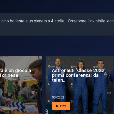
cino bollente e un pianeta a 4 stelle - Osservare l'invisibile: ecc
i
lsar - Misurando
A caccia di
di alieni: ecco il più
esolune
colo...
7:18
00:01:23
Play
Play