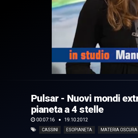
0
of
7
minutes,
Pulsar - Nuovi mondi extr
16
seconds
Volume
0%
pianeta a 4 stelle
00:07:16
19.10.2012
CASSINI
ESOPIANETA
MATERIA OSCURA