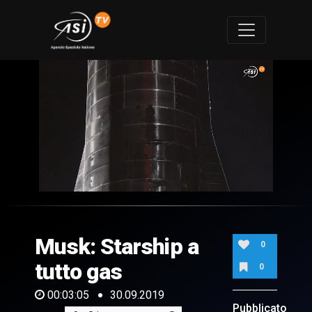
0
of
3
minutes,
Musk: Starship a
5
0
seconds
tutto gas
0
00:03:05
30.09.2019
Pubblicato