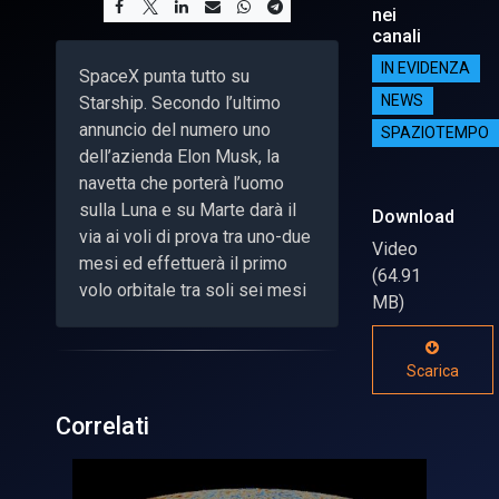
nei
canali
IN EVIDENZA
SpaceX punta tutto su
Starship. Secondo l’ultimo
NEWS
annuncio del numero uno
SPAZIOTEMPO
dell’azienda Elon Musk, la
navetta che porterà l’uomo
sulla Luna e su Marte darà il
Download
via ai voli di prova tra uno-due
Video
mesi ed effettuerà il primo
(64.91
volo orbitale tra soli sei mesi
MB)
Scarica
Correlati