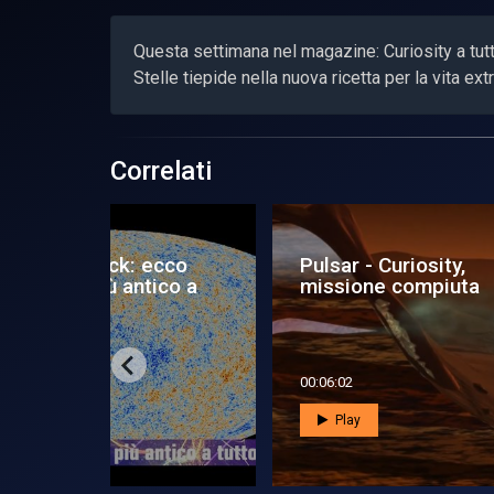
Questa settimana nel magazine: Curiosity a tutt
Stelle tiepide nella nuova ricetta per la vita ext
Correlati
 ecco
Pulsar - Curiosity,
Pul
tico a
missione compiuta
os
abi
00:06:02
00:0
Play