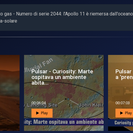
o gas - Numero di serie 2044: l'Apollo 11 è riemersa dall'oceano
ra-solare
sar - Curiosity: Marte
Pulsar - Curiosity pro
pitava un ambiente
a 'prendere' Marte
ta...
6:04
00:07:03
Play
Play