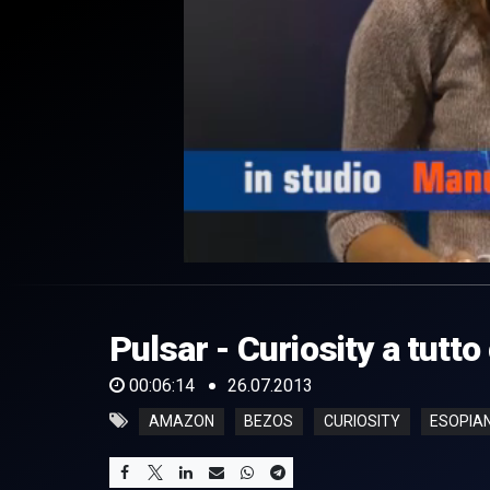
0
of
6
minutes,
Pulsar - Curiosity a tutto
14
seconds
Volume
0%
00:06:14
26.07.2013
AMAZON
BEZOS
CURIOSITY
ESOPIA