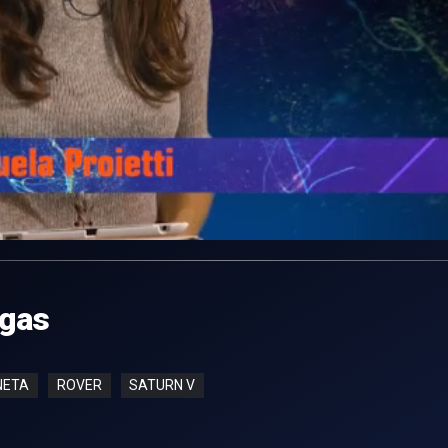
 gas
NETA
ROVER
SATURN V