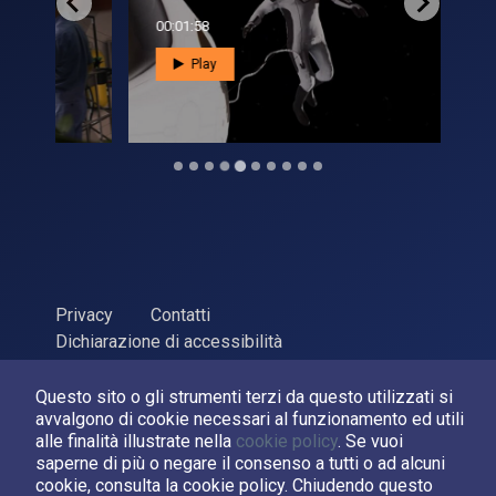
00:01:58
00:0
Play
Privacy
Contatti
Dichiarazione di accessibilità
ASI Agenzia Spaziale Italiana, 2026. P.Iva 03638121008
Questo sito o gli strumenti terzi da questo utilizzati si
Sviluppato da
LPM
avvalgono di cookie necessari al funzionamento ed utili
alle finalità illustrate nella
cookie policy
. Se vuoi
Seguici su:
saperne di più o negare il consenso a tutti o ad alcuni
cookie, consulta la cookie policy. Chiudendo questo