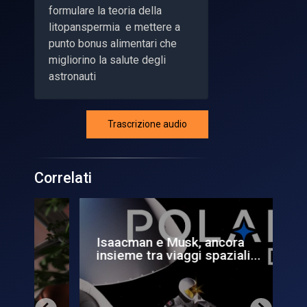
formulare la teoria della
litopanspermia e mettere a
punto bonus alimentari che
migliorino la salute degli
astronauti
Trascrizione audio
Correlati
Isaacman e Musk, ancora
Via
insieme tra viaggi spaziali...
re