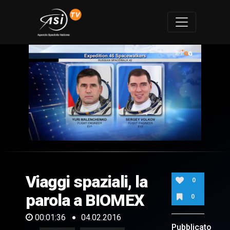
0
of
1
minute,
Viaggi spaziali, la
36
0
seconds
parola a BIOMEX
0
00:01:36
04.02.2016
Pubblicato