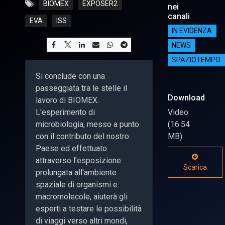
BIOMEX
EXPOSER2
nei
canali
EVA
ISS
IN EVIDENZA
NEWS
SPAZIOTEMPO
Si conclude con una
passeggiata tra le stelle il
Download
lavoro di BIOMEX.
L'esperimento di
Video
microbiologia, messo a punto
(16.54
con il contributo del nostro
MB)
Paese ed effettuato
attraverso l'esposizione
Scarica
prolungata all'ambiente
spaziale di organismi e
macromolecole, aiuterà gli
esperti a testare le possibilità
di viaggi verso altri mondi,