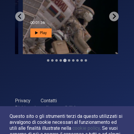
00:01:36
00:0
Play
Privacy
Contatti
Dichiarazione di accessibilità
Questo sito o gli strumenti terzi da questo utilizzati si
ASI Agenzia Spaziale Italiana, 2026. P.Iva 03638121008
avvalgono di cookie necessari al funzionamento ed
Sviluppato da
LPM
utili alle finalità illustrate nella
cookie policy
. Se vuoi