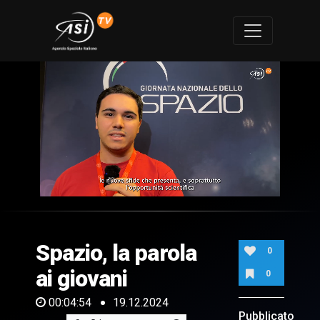
0
of
4
minutes,
Spazio, la parola
54
0
seconds
ai giovani
0
00:04:54
19.12.2024
Pubblicato