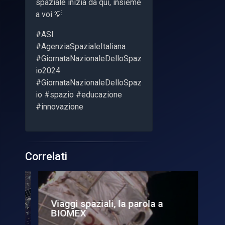
spaziale inizia da qui, insieme
a voi 💡
#ASI
#AgenziaSpazialeItaliana
#GiornataNazionaleDelloSpaz
io2024
#GiornataNazionaleDelloSpaz
io #spazio #educazione
#innovazione
Correlati
Viaggi spaziali, la parola a
Me
BIOMEX
de