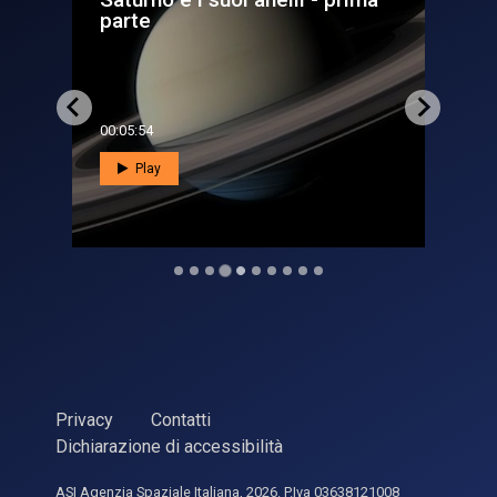
parte
S
00:04:52
00
Play
Privacy
Contatti
Dichiarazione di accessibilità
ASI Agenzia Spaziale Italiana, 2026. P.Iva 03638121008