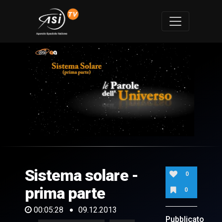
0
of
5
minutes,
Sistema solare -
28
0
seconds
prima parte
0
00:05:28
09.12.2013
Pubblicato