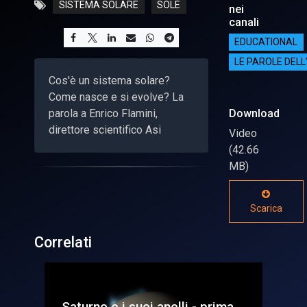
SISTEMA SOLARE
SOLE
nei
canali
EDUCATIONAL
LE PAROLE DELL
Cos'è un sistema solare?
Come nasce e si evolve? La
parola a Enrico Flamini,
Download
direttore scientifico Asi
Video
(42.66
MB)
Scarica
Correlati
ma
Marte - prima
Ep