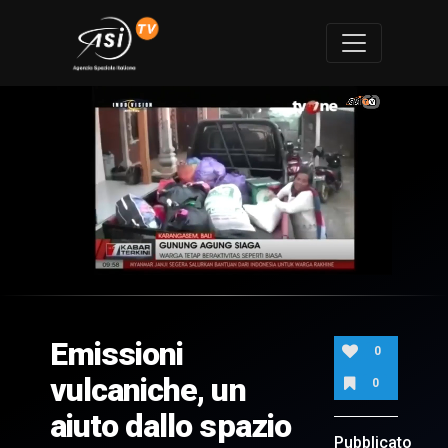
0
of
1
minute,
Emissioni
19
0
seconds
vulcaniche, un
0
aiuto dallo spazio
Pubblicato