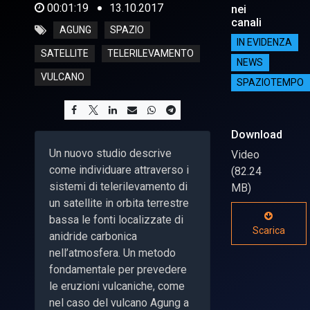
00:01:19
13.10.2017
nei
canali
AGUNG
SPAZIO
IN EVIDENZA
SATELLITE
TELERILEVAMENTO
NEWS
VULCANO
SPAZIOTEMPO
Download
Un nuovo studio descrive
Video
come individuare attraverso i
(82.24
sistemi di telerilevamento di
MB)
un satellite in orbita terrestre
bassa le fonti localizzate di
Scarica
anidride carbonica
nell’atmosfera. Un metodo
fondamentale per prevedere
le eruzioni vulcaniche, come
nel caso del vulcano Agung a