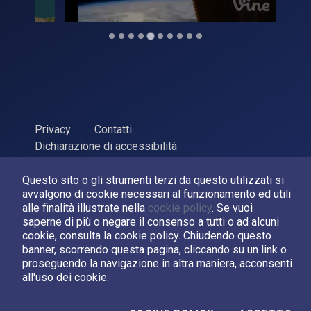
Privacy
Contatti
Dichiarazione di accessibilità
ASI Agenzia Spaziale Italiana, 2026. P.Iva 03638121008
Questo sito o gli strumenti terzi da questo utilizzati si
Sviluppato da
LPM
avvalgono di cookie necessari al funzionamento ed utili
alle finalità illustrate nella
cookie policy
. Se vuoi
saperne di più o negare il consenso a tutti o ad alcuni
Seguici su:
cookie, consulta la cookie policy. Chiudendo questo
banner, scorrendo questa pagina, cliccando su un link o
Asi su Facebook
Asi su X
Canale Asi su YouTube
proseguendo la navigazione in altra maniera, acconsenti
all'uso dei cookie.