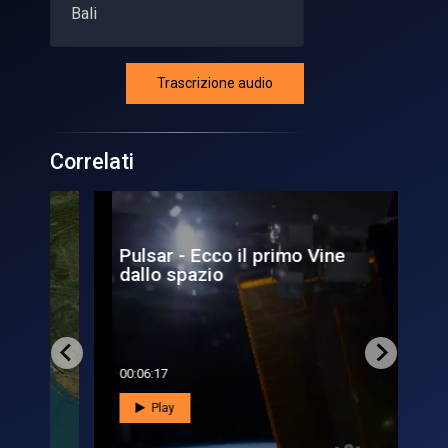
Bali
Trascrizione audio
Correlati
Pulsar - Ecco il primo Vine
Dal
dallo spazio
Ven
00:06:17
00:0
Play