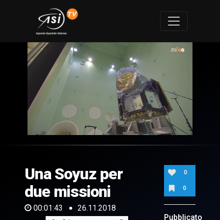
0
of
1
minute,
Una Soyuz per
43
0
seconds
due missioni
0
00:01:43
26.11.2018
Pubblicato