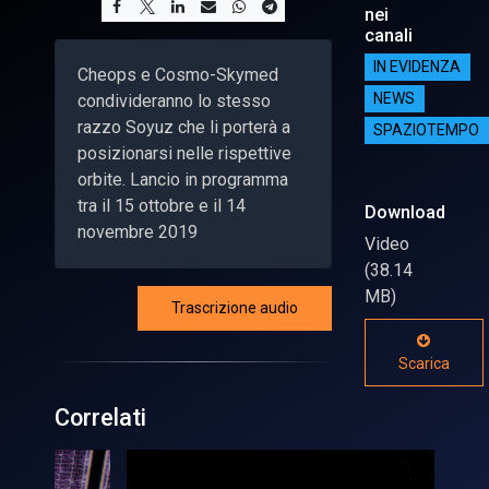
nei
canali
IN EVIDENZA
Cheops e Cosmo-Skymed
condivideranno lo stesso
NEWS
razzo Soyuz che li porterà a
SPAZIOTEMPO
posizionarsi nelle rispettive
orbite. Lancio in programma
tra il 15 ottobre e il 14
Download
novembre 2019
Video
(38.14
MB)
Trascrizione audio
Scarica
Correlati