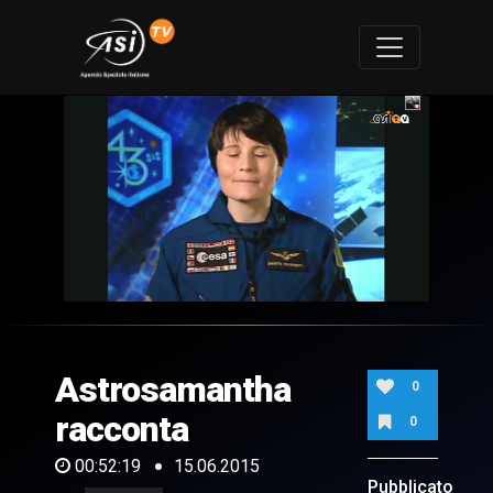
0
of
52
minutes,
Astrosamantha
19
0
seconds
racconta
0
00:52:19
15.06.2015
Pubblicato