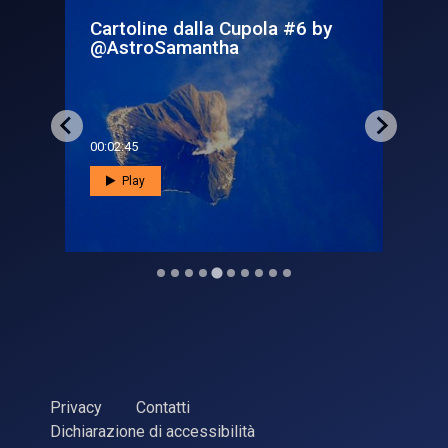
by
Cartoline dalla Cupola #6 by
As
@AstroSamantha
st
00:02:45
00:0
Play
Privacy
Contatti
Dichiarazione di accessibilità