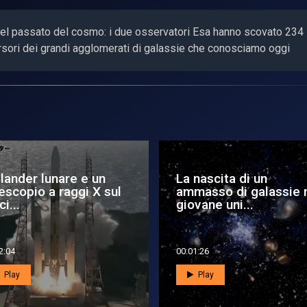
el passato del cosmo: i due osservatori Esa hanno scovato 234
rsori dei grandi agglomerati di galassie che conosciamo oggi
ep Space: Anche
Istruzioni per
niverso ha il suo lato
Webb
curo
9:53
00:01:12
Play
Play