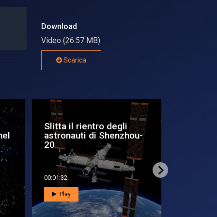
Download
Video (26.57 MB)
Scarica
I tesori di
Imponent
Chandra
rari buch
inter...
00:01:32
00:01:46
Play
Play