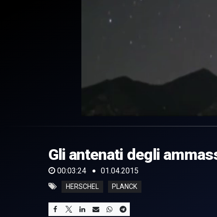
0
of
3
minutes,
Gli antenati degli ammass
24
seconds
Volume
0%
00:03:24
01.04.2015
HERSCHEL
PLANCK