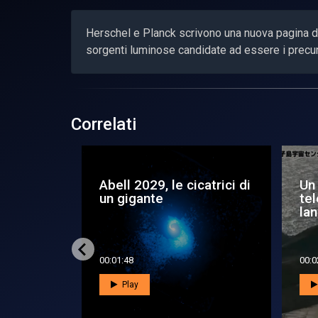
Herschel e Planck scrivono una nuova pagina d
sorgenti luminose candidate ad essere i precu
Correlati
egli
I buchi neri
De
enzhou-
supermassicci si
l’U
preparano il pasto
os
00:01:45
00:0
Play