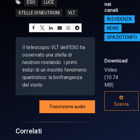
ESO
LUCE
nei
canali
STELLE DI NEUTRONI
VLT
IN EVIDENZA
NEWS
SPAZIOTEMPO
Il telescopio VLT dell'ESO ha
osservato una stella di
Download
neutroni rivelando i primi
indizi di un insolito fenomeno
Video
quantistico: la birifrangenza
(10.74
del vuoto
MB)
Scarica
Trascrizione audio
Correlati