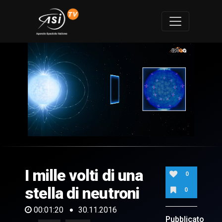
0
of
1
minute,
I mille volti di una
20
0
seconds
stella di neutroni
0
00:01:20
30.11.2016
Pubblicato