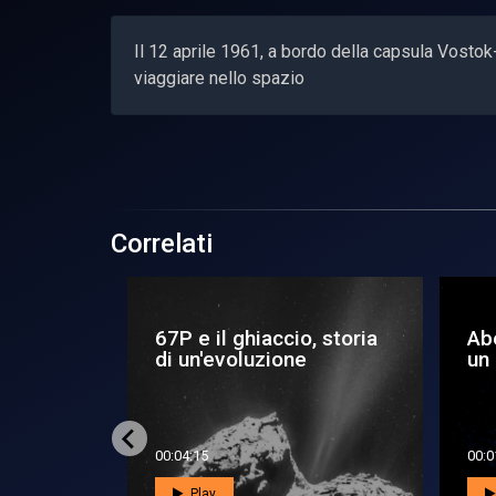
Il 12 aprile 1961, a bordo della capsula Vostok
viaggiare nello spazio
Correlati
te le
Il primo ritratto di un
Pul
ine di
nanoflare solare
l'E
un'
00:02:20
00:0
Play