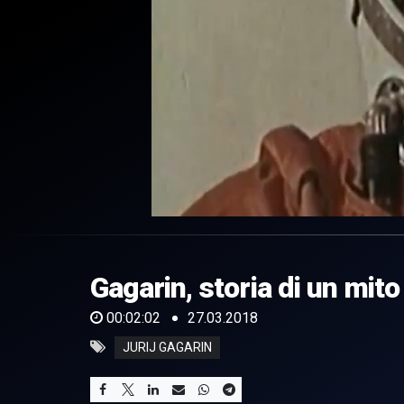
0
of
2
minutes,
Gagarin, storia di un mito
2
seconds
Volume
0%
00:02:02
27.03.2018
JURIJ GAGARIN