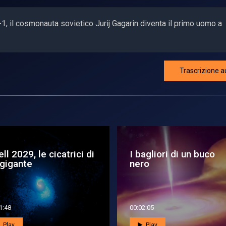
-1, il cosmonauta sovietico Jurij Gagarin diventa il primo uomo a
Trascrizione a
sar - Con Plato
Anatomia di un buco
uropa alla ricerca di
nero
altra...
6:13
00:01:44
Play
Play