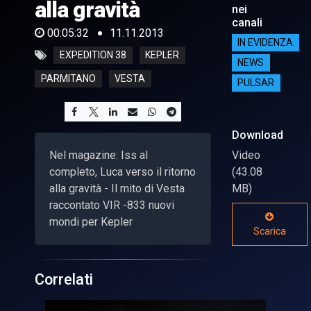
alla gravità
nei
canali
00:05:32
11.11.2013
IN EVIDENZA
EXPEDITION 38
KEPLER
NEWS
PARMITANO
VESTA
PULSAR
Download
Nel magazine: Iss al
Video
completo, Luca verso il ritorno
(43.08
alla gravità - Il mito di Vesta
MB)
raccontato VIR -833 nuovi
mondi per Kepler
Scarica
Correlati