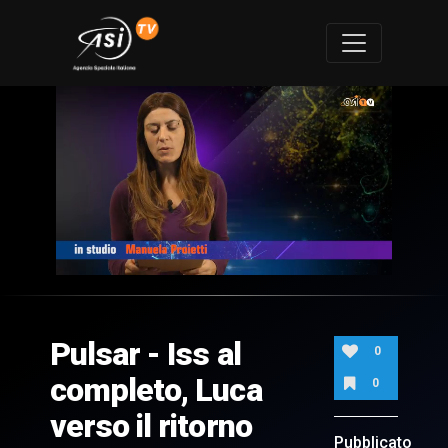
0
of
5
minutes,
Pulsar - Iss al
32
0
seconds
completo, Luca
0
verso il ritorno
Pubblicato