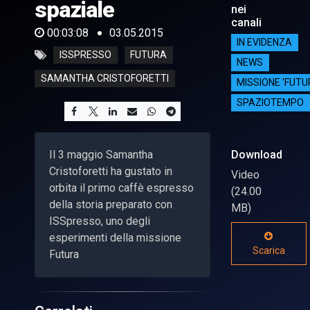
spaziale
nei
canali
00:03:08
03.05.2015
IN EVIDENZA
ISSPRESSO
FUTURA
NEWS
SAMANTHA CRISTOFORETTI
MISSIONE 'FUTU
SPAZIOTEMPO
Il 3 maggio Samantha
Download
Cristoforetti ha gustato in
Video
orbita il primo caffè espresso
(24.00
della storia preparato con
MB)
ISSpresso, uno degli
esperimenti della missione
Scarica
Futura