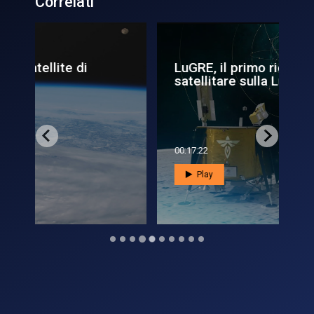
Correlati
LuGRE, il primo ricevitore
Pa
satellitare sulla Luna ap...
pe
00:17:22
00:
Play