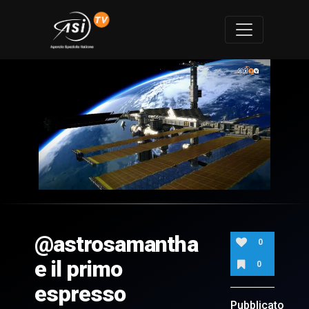
0
of
3
minutes,
@astrosamantha
8
0
seconds
e il primo
0
espresso
Pubblicato