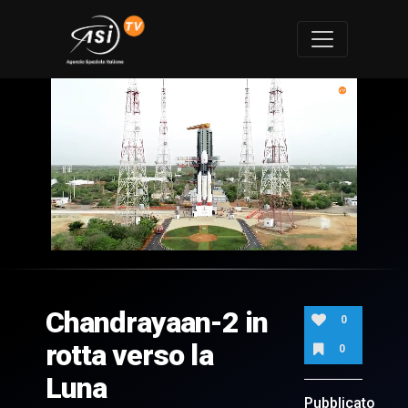
0
of
1
minute,
Chandrayaan-2 in
31
0
seconds
rotta verso la
0
Luna
Pubblicato