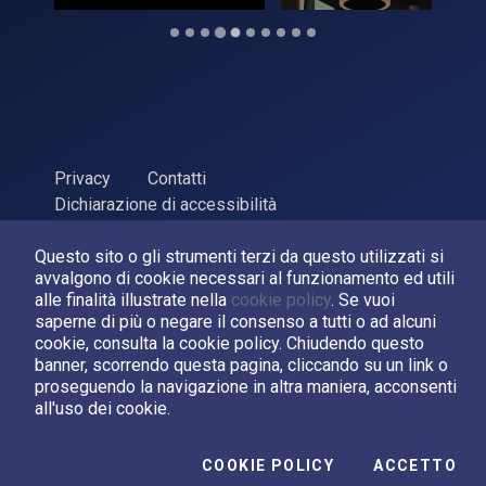
Privacy
Contatti
Dichiarazione di accessibilità
ASI Agenzia Spaziale Italiana, 2026. P.Iva 03638121008
Questo sito o gli strumenti terzi da questo utilizzati si
Sviluppato da
LPM
avvalgono di cookie necessari al funzionamento ed utili
alle finalità illustrate nella
cookie policy
. Se vuoi
saperne di più o negare il consenso a tutti o ad alcuni
Seguici su:
cookie, consulta la cookie policy. Chiudendo questo
banner, scorrendo questa pagina, cliccando su un link o
Asi su Facebook
Asi su X
Canale Asi su YouTube
proseguendo la navigazione in altra maniera, acconsenti
all'uso dei cookie.
I C
COOKIE POLICY
ACCETTO