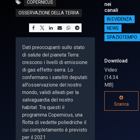
COPERNICUS
nei
canali
OSSERVAZIONE DELLA TERRA
IN EVIDENZA
NEWS
SPAZIOTEMPO
Dati preoccupanti sullo stato
di salute del pianeta Terra:
Download
crescono i livelli di emissione
di gas effetto-serra. Lo
Video
confermano i satelliti deputati
(14.34
all'osservazione del nostro
MB)
mondo, validi alleati per la
salvaguardia del nostro
Scarica
habitat. Tra questi il
programma Copernicus, una
flotta di vedette poliedriche il
cui completamento è previsto
per il 2021