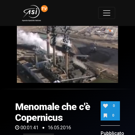
0
of
1
minute,
Menomale che c'è
41
0
seconds
Copernicus
0
00:01:41
16.05.2016
Pubblicato