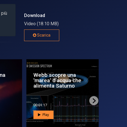
 più
Download
Video (18.10 MB)
Scarica
Webb scopre una
‘Alleanza
'marea' d’acqua che
per una 
alimenta Saturno
d’i...
00:01:17
00:02:42
Play
Play