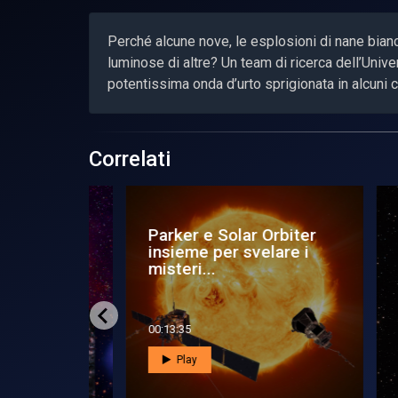
Perché alcune nove, le esplosioni di nane bianc
luminose di altre? Un team di ricerca dell’Unive
potentissima onda d’urto sprigionata in alcuni 
Correlati
elati da
Parker e Solar Orbiter
Du
insieme per svelare i
sp
misteri...
00:13:35
00:0
Play