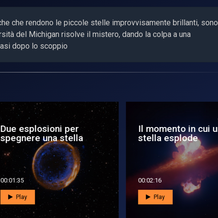
he che rendono le piccole stelle improvvisamente brillanti, sono
rsità del Michigan risolve il mistero, dando la colpa a una
casi dopo lo scoppio
e esplosioni per
Il momento in cui una
egnere una stella
stella esplode
1:35
00:02:16
Play
Play