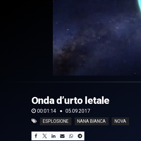
0
of
1
minute,
Onda d’urto letale
14
seconds
Volume
0%
00:01:14
05.09.2017
ESPLOSIONE
NANA BIANCA
NOVA