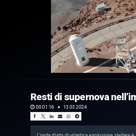
0
of
1
minute,
Resti di supernova nell’i
16
seconds
Volume
0%
00:01:16
13.03.2024
L’onda d’urto di un’antica esplosione stellare è