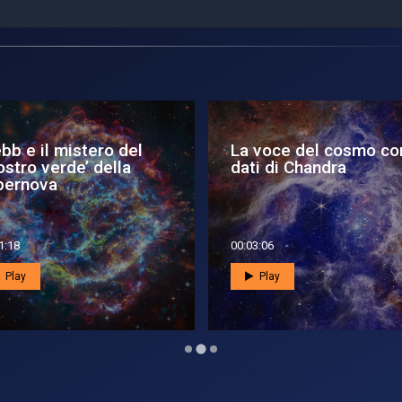
bb e il mistero del
La voce del cosmo con
ostro verde’ della
dati di Chandra
pernova
1:18
00:03:06
Play
Play