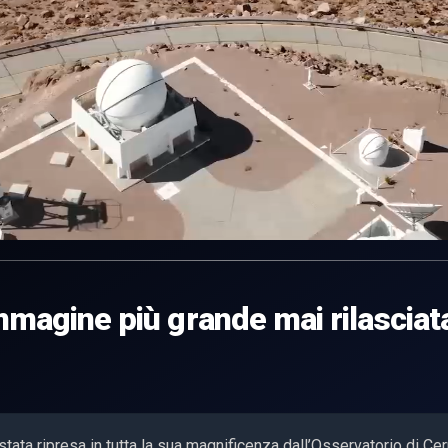
mmagine più grande mai rilasciat
 stata ripresa in tutta la sua magnificenza dall’Osservatorio di Cer