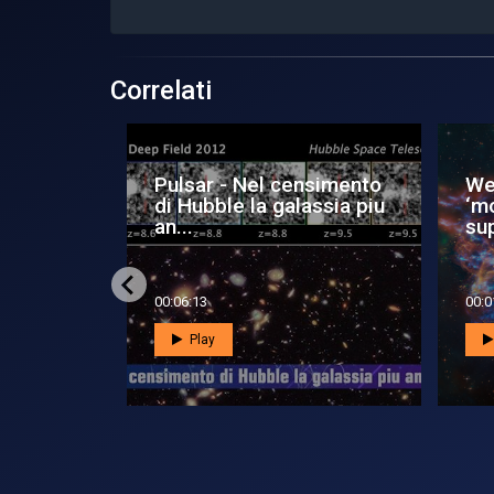
Correlati
de: Juno
Pulsar - Nel censimento
We
i
di Hubble la galassia piu
‘m
an...
su
00:06:13
00:0
Play