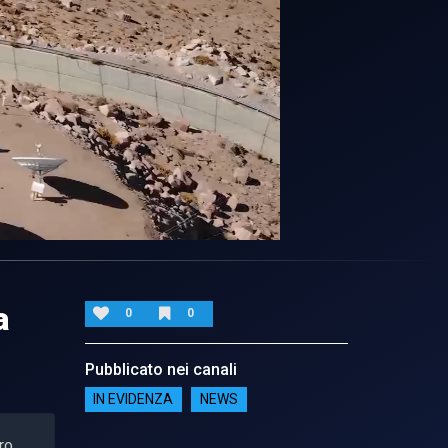
a
0
0
Pubblicato nei canali
IN EVIDENZA
NEWS
ro