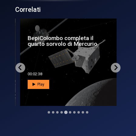
Correlati
el
BepiColombo completa il
Ar
quarto sorvolo di Mercurio
più
00:02:38
00:0
Play