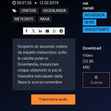
00:01:26
12.02.2019
nei
canali
CRATERE
GROENLANDIA
IN EVIDENZA
METEORITE
NASA
NEWS
SPAZIOTEMPO
Scoperto un secondo cratere
Download
da impatto meteoritico sotto
Video
le calotte polari in
(32.86
Groenlandia, misura ben
MB)
cinque chilometri in più di
Hiawatha individuato dalla
Nasa lo scorso novembre
Scarica
Trascrizione audio