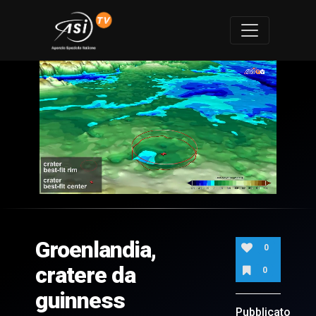
0
of
1
minute,
Groenlandia,
26
0
seconds
cratere da
0
guinness
Pubblicato