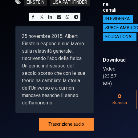
EINSTEIN
LISA PATHFINDER
nei
canali
IN EVIDENZA
SPACE AMARC
25 novembre 2015, Albert
EDUCATIONAL
Einstein espone il suo lavoro
sulla relatività generale,
riscrivendo l'abc della fisica.
Download
Un genio indiscusso del
Video
secolo scorso che con le sue
(23.57
teorie ha cambiato la storia
MB)
dell'Universo e a cui non
mancava neanche il senso
dell'umorismo
Scarica
Trascrizione audio