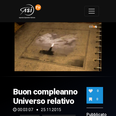
0
of
3
minutes,
Buon compleanno
7
0
seconds
Universo relativo
0
00:03:07
25.11.2015
Pubblicato