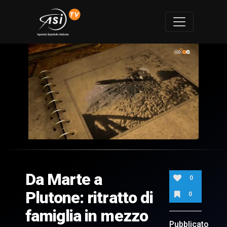
0
of
3
minutes,
Da Marte a
21
0
seconds
Plutone: ritratto di
0
famiglia in mezzo
Pubblicato