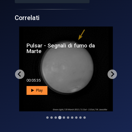
Correlati
da
Con Vega C e Sentinel-1C
l’Italia è di nuovo in orbita
00:08:40
Play