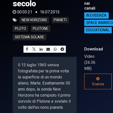
secolo
nei
canali
00:03:21
16.07.2015
IN EVIDENZA
NEW HORIZONS
PIANETI
SPACE AMARC
PLUTO
PLUTONE
EDUCATIONAL
SISTEMA SOLARE
Download
Video
(26.36
Il 15 luglio 1965 veniva
MB)
fotografata per la prima volta
la superficie di un mondo
alieno, Marte. Esattamente 50
Scarica
anni dopo, la sonda New
Horizons ha compiuto il primo
sorvolo di Plutone e svelato il
volto dell'ex nono pianeta