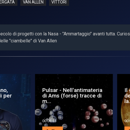
ERGATA
VAN ALLEN
VITTORI
colo di progetti con la Nasa - "Ammartaggio" avanti tutta. Curios
delle "ciambelle" di Van Allen
sar - Nell'antimateria
Il gemello avvelenato
Ams (forse) tracce di
della Terra: l’Italia (co
.
la...
6:45
00:05:26