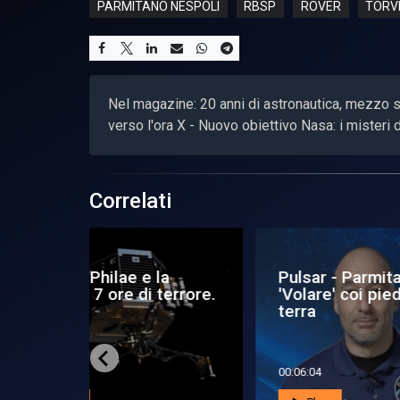
PARMITANO NESPOLI
RBSP
ROVER
TORV
Nel magazine: 20 anni di astronautica, mezzo se
verso l'ora X - Nuovo obiettivo Nasa: i misteri 
Correlati
 la
Pulsar - Parmitano,
Pul
 terrore.
'Volare' coi piedi per
di 
terra
m..
00:06:04
00:0