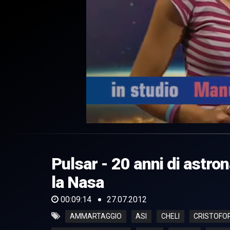
0
of
9
minutes,
Pulsar - 20 anni di astro
14
seconds
Volume
0%
la Nasa
00:09:14
27.07.2012
AMMARTAGGIO
ASI
CHELI
CRISTOFO