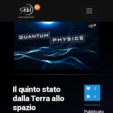
0
of
2
minutes,
Il quinto stato
8
0
seconds
dalla Terra allo
0
spazio
Pubblicato