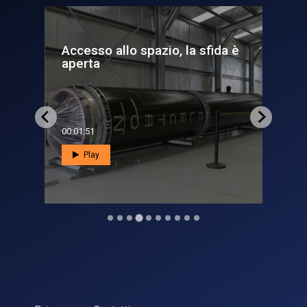
fida è
@Astrosamantha chiama
Terra, il fascino dello spazio...
00:05:30
Play