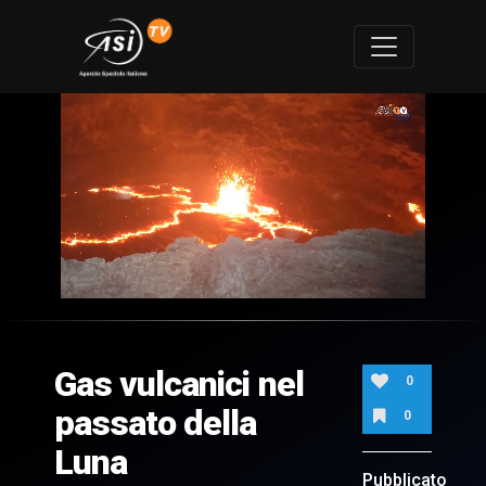
0
of
1
minute,
Gas vulcanici nel
24
0
seconds
passato della
0
Luna
Pubblicato