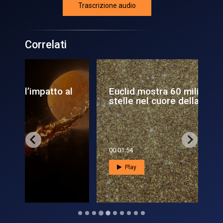
Trascrizione audio
Correlati
 al
Euclid mostra 60 milioni di
Lun
stelle nel cuore della V...
Lu
00:01:54
00:0
Play