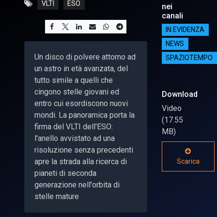
VLTI
ESO
nei
canali
IN EVIDENZA
NEWS
Un disco di polvere attorno ad
SPAZIOTEMPO
un astro in età avanzata, del
tutto simile a quelli che
cingono stelle giovani ed
Download
entro cui esordiscono nuovi
Video
mondi. La panoramica porta la
(17.55
firma del VLTI dell'ESO:
MB)
l'anello avvistato ad una
risoluzione senza precedenti
apre la strada alla ricerca di
Scarica
pianeti di seconda
generazione nell'orbita di
stelle mature