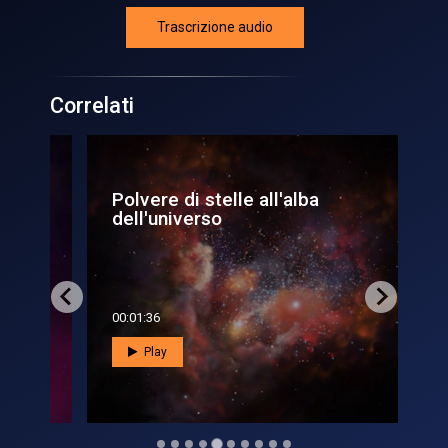
Trascrizione audio
Correlati
Polvere di stelle all'alba
La
dell'universo
ca
sig
00:01:36
00:0
Play