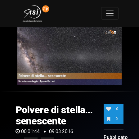
0
of
1
minute,
Polvere di stella...
44
0
seconds
senescente
0
00:01:44
09.03.2016
Pubblicato