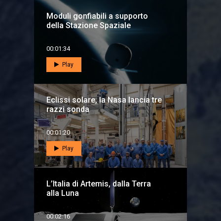
Moduli gonfiabili a supporto
della Stazione Spaziale
00:01:34
Play
Eclissi solare, la Nasa lancia tre
razzi sonda
00:01:20
Play
L’Italia di Artemis, dalla Terra
alla Luna
00:02:16