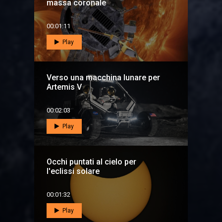
massa coronale
00:01:11
Play
Verso una macchina lunare per
Artemis V
00:02:03
Play
Occhi puntati al cielo per
l'eclissi solare
00:01:32
Play