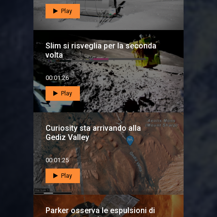
Play
Slim si risveglia per la seconda
volta
00:01:26
Play
Curiosity sta arrivando alla
Gediz Valley
00:01:25
Play
Parker osserva le espulsioni di