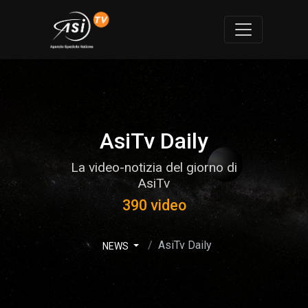
AsiTv Daily
La video-notizia del giorno di
AsiTv
390 video
AsiTv Daily
NEWS