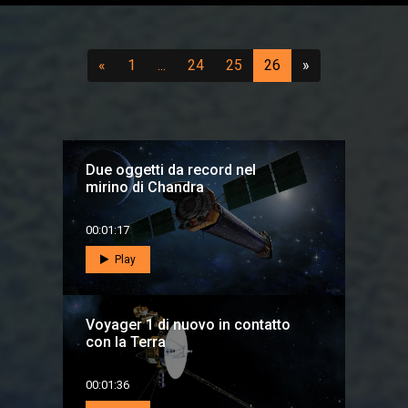
Precedente
(vai a pagina 1)
...
(vai a pagina 24)
(vai a pagina 25)
(attuale)
Successivo
«
1
...
24
25
26
»
Due oggetti da record nel
mirino di Chandra
00:01:17
Play
Voyager 1 di nuovo in contatto
con la Terra
00:01:36