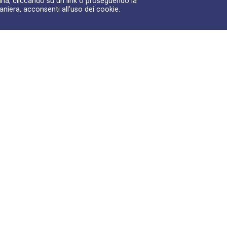
na, cliccando su un link o proseguendo la
aniera, acconsenti all'uso dei cookie.
 prima immagine del
Pillole di VITA
mpione di Bennu
#9
ora sigil...
2:28
00:00:40
Play
Play