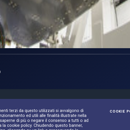
o
 l'integrazione negli stabilimenti di Thales AleniaSpace, a Torin
l 2014 a bordo del lanciatore europeo Vega. Durante le fasi di vo
enti terzi da questo utilizzati si avvalgono di
COOKIE P
zionamento ed utili alle finalità illustrate nella
ecnologie europee per il rientro in atmosfera. ESA–S. Corvaja, 
 saperne di più o negare il consenso a tutti o ad
a la cookie policy. Chiudendo questo banner,