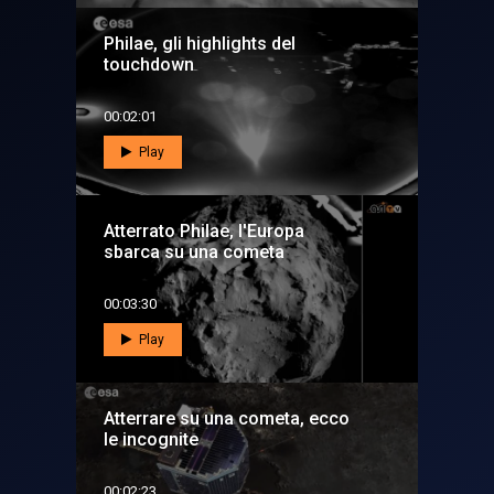
Philae, gli highlights del
touchdown
00:02:01
Play
Atterrato Philae, l'Europa
sbarca su una cometa
00:03:30
Play
Atterrare su una cometa, ecco
le incognite
00:02:23