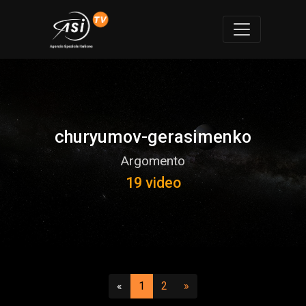
churyumov-gerasimenko
Argomento
19 video
Precedente
(attuale)
(vai a pagina 2)
Successivo
«
1
2
»