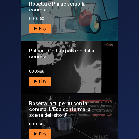
Rosetta e Philae verso la
cometa
00:02:53
Play
Pulsar - Getti di polvere dalla
cometa
00:06:06
Play
Rosetta, a tu per tu con la
cometa. L'Esa conferma la
scelta del 'sito J'
00:03:41
Play