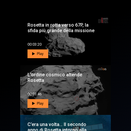
Rosetta in rotta verso 67P, la
sfida più grande della missione
00:03:20
Play
L'ordine cosmico attende
Rosetta
00:01:46
Play
C’era una volta… Il secondo
anno di Rosetta intorno alla