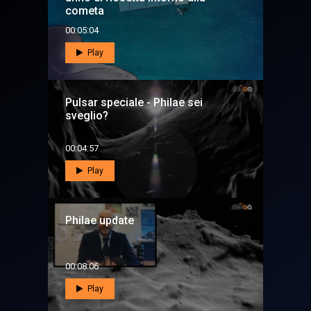
cometa
00:05:04
Play
Pulsar speciale - Philae sei
sveglio?
00:04:57
Play
Philae update
00:08:06
Play