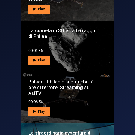
Play
La cometa in 3D e l'atterraggio
di Philae
00:01:36
Play
Pulsar - Philae e la cometa: 7
ore di terrore. Streaming su
AsiTV
00:06:56
Play
La straordinaria avventura di