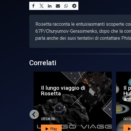
Rosetta racconta le entusiasmanti scoperte co
67P/Churyumov-Gerasimenko, dopo che la cometa 
parla anche dei suoi tentativi di contattare Phila
Correlati
r la
Dodici mesi in due
Co
pera il
minuti: il primo anno di
1C 
Curiosit...
orb
00:02:12
00:0
Play