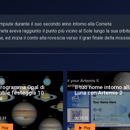
mpiute durante il suo secondo anno intorno alla Cometa
aveva raggiunto il punto più vicino al Sole lungo la sua orbita
e, ed inizia il conto alla rovescia verso il gran finale della missio
n Vega C e Sentinel-
Un bow shock neonat
l’Italia è di nuovo in
per Rosetta
ita
8:40
00:02:20
Play
Play