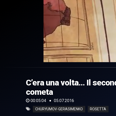
0
of
5
minutes,
C’era una volta… Il secon
4
seconds
Volume
0%
cometa
00:05:04
05.07.2016
CHURYUMOV-GERASIMENKO
ROSETTA