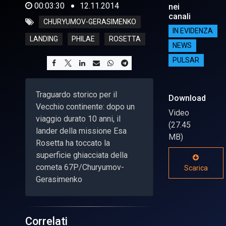
00:03:30
12.11.2014
nei
canali
CHURYUMOV-GERASIMENKO
IN EVIDENZA
LANDING
PHILAE
ROSETTA
NEWS
PULSAR
Traguardo storico per il
Download
Vecchio continente: dopo un
Video
viaggio durato 10 anni, il
(27.45
lander della missione Esa
MB)
Rosetta ha toccato la
superficie ghiacciata della
cometa 67P/Churyumov-
Scarica
Gerasimenko
Correlati