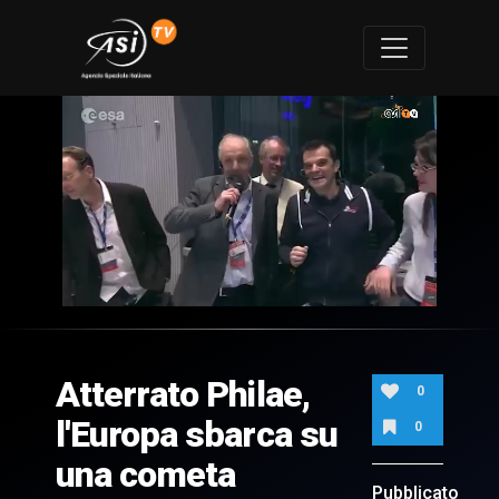
0
of
3
minutes,
Atterrato Philae,
30
0
seconds
l'Europa sbarca su
0
una cometa
Pubblicato