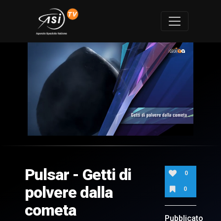
0
of
6
minutes,
Pulsar - Getti di
6
0
seconds
polvere dalla
0
cometa
Pubblicato