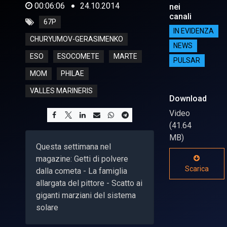
00:06:06
24.10.2014
nei
canali
67P
IN EVIDENZA
CHURYUMOV-GERASIMENKO
NEWS
ESO
ESOCOMETE
MARTE
PULSAR
MOM
PHILAE
VALLES MARINERIS
Download
Video
(41.64
MB)
Questa settimana nel
magazine: Getti di polvere
Scarica
dalla cometa - La famiglia
allargata del pittore - Scatto ai
giganti marziani del sistema
solare