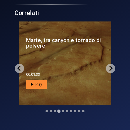
Correlati
do di
Su Marte, il diavolo di polvere
fa uno spuntino
00:01:34
Play