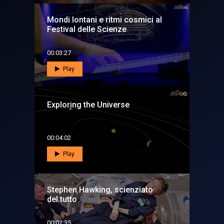
Mondi lontani e ritmi cosmici al
Festival delle Scienze
00:03:27
Play
Exploring the Universe
00:04:02
Play
Stephen Hawking, scienziato
del tutto
00:02:35