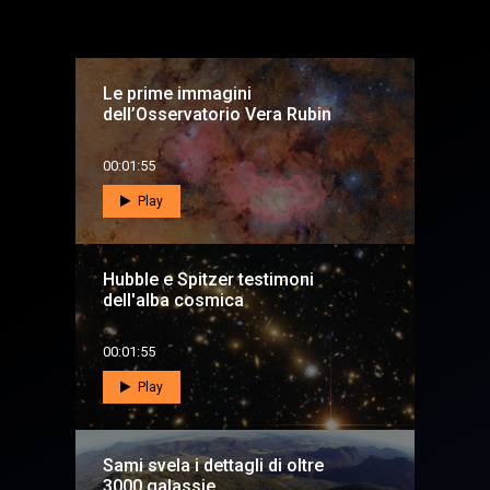
Le prime immagini
dell’Osservatorio Vera Rubin
00:01:55
Play
Hubble e Spitzer testimoni
dell'alba cosmica
00:01:55
Play
Sami svela i dettagli di oltre
3000 galassie