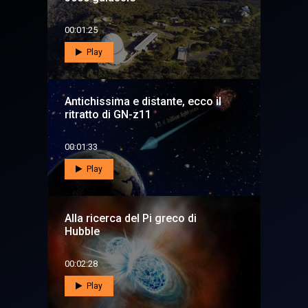
00:01:25
Play
Antichissima e distante, ecco il
ritratto di GN-z11
00:01:33
Play
Alla ricerca del Pi greco di
Hubble
00:02:28
Play