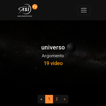
universo
Argomento
19 video
Precedente
(attuale)
(vai a pagina 2)
Successivo
«
1
2
»