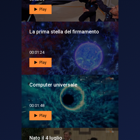
Play
La prima stella del firmamento
00:01:24
Play
Computer universale
00:01:48
Play
Nato il 4 luglio