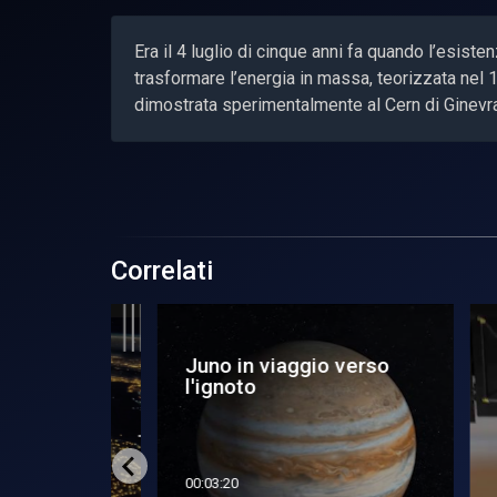
Era il 4 luglio di cinque anni fa quando l’esiste
trasformare l’energia in massa, teorizzata nel 
dimostrata sperimentalmente al Cern di Ginevra
Correlati
sfide e
Juno in viaggio verso
JU
nno da
l'ignoto
mo
00:03:20
00:0