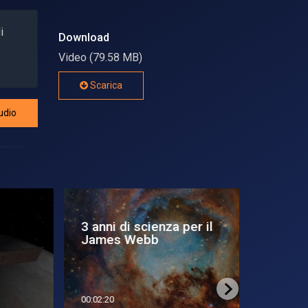
i
Download
Video (79.58 MB)
Scarica
udio
3 anni di scienza per il
Arrivato 
James Webb
luglio
00:02:20
00:01:25