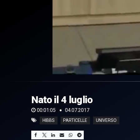
0
of
1
minute,
Nato il 4 luglio
5
seconds
Volume
0%
00:01:05
04.07.2017
HIBBS
PARTICELLE
UNIVERSO