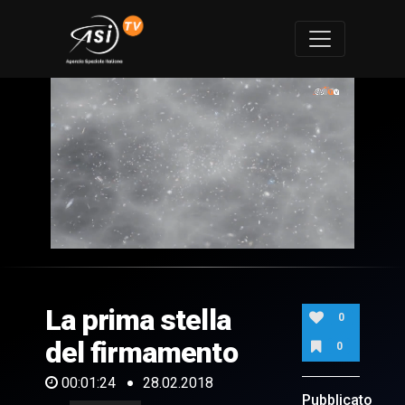
0
of
1
minute,
La prima stella
24
0
seconds
del firmamento
0
00:01:24
28.02.2018
Pubblicato