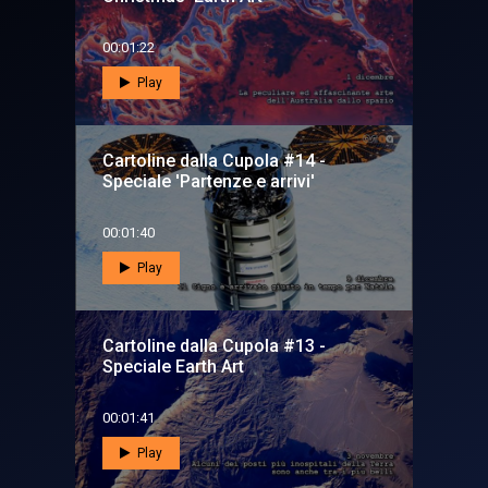
00:01:22
Play
Cartoline dalla Cupola #14 -
Speciale 'Partenze e arrivi'
00:01:40
Play
Cartoline dalla Cupola #13 -
Speciale Earth Art
00:01:41
Play