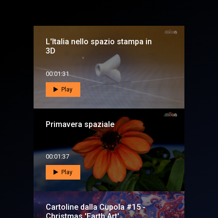
L'Italia nello spazio stampa in
3D
00:01:31
Play
Primavera spaziale
00:01:37
Play
Cartoline dalla Cupola #15 -
Christmas 'Earth Art'