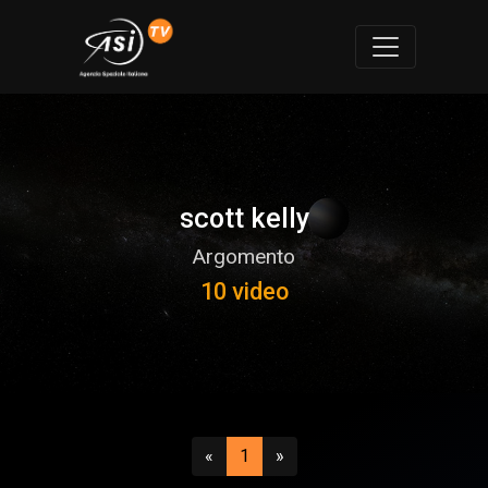
scott kelly
Argomento
10 video
Precedente
(attuale)
Successivo
«
1
»