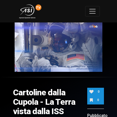
0
of
1
minute,
Cartoline dalla
40
0
seconds
Cupola - La Terra
0
vista dalla ISS
Pubblicato