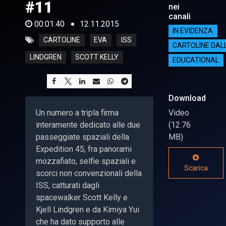
#11
nei
canali
00:01:40
12.11.2015
IN EVIDENZA
CARTOLINE
EVA
ISS
CARTOLINE DAL
LINDGREN
SCOTT KELLY
EDUCATIONAL
Download
Un numero a tripla firma
Video
interamente dedicato alle due
(12.76
passeggiate spaziali della
MB)
Expedition 45, fra panorami
mozzafiato, selfie spaziali e
Scarica
scorci non convenzionali della
ISS, catturati dagli
spacewalker Scott Kelly e
Kjell Lindgren e da Kimiya Yui
che ha dato supporto alle