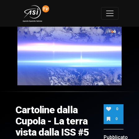
0
of
2
minutes,
Cartoline dalla
2
0
seconds
Cupola - La terra
0
vista dalla ISS #5
Pubblicato