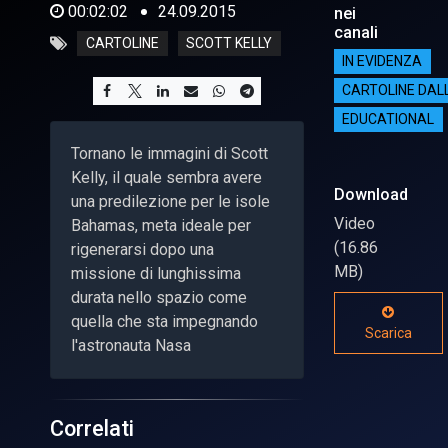
00:02:02
24.09.2015
nei
canali
CARTOLINE
SCOTT KELLY
IN EVIDENZA
CARTOLINE DAL
EDUCATIONAL
Tornano le immagini di Scott
Kelly, il quale sembra avere
Download
una predilezione per le isole
Video
Bahamas, meta ideale per
(16.86
rigenerarsi dopo una
MB)
missione di lunghissima
durata nello spazio come
quella che sta impegnando
Scarica
l'astronauta Nasa
Correlati