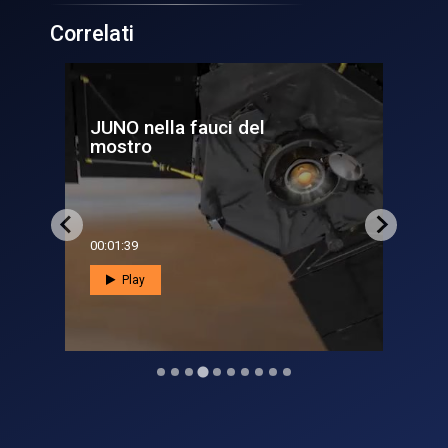
Correlati
Arrivato il 5
luglio
00:01:25
Play