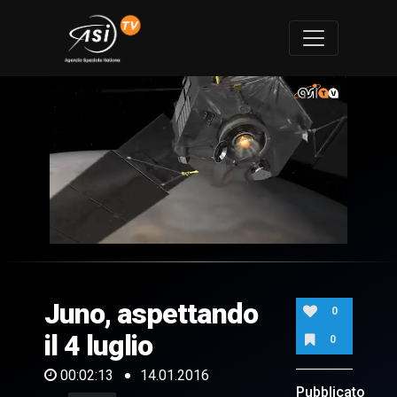
0
of
2
minutes,
Juno, aspettando
13
0
seconds
il 4 luglio
0
00:02:13
14.01.2016
Pubblicato