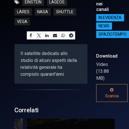
EINSTEIN
LAGEOS
nei
canali
LARES
NASA
SHUTTLE
IN EVIDENZA
VEGA
NEWS
SPAZIOTEMPO
Il satellite dedicato allo
Download
studio di alcuni aspetti della
Video
relatività generale ha
(13.88
compiuto quarant'anni
MB)
Scarica
Correlati