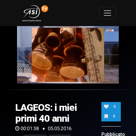
0
of
1
minute,
LAGEOS: i miei
38
0
seconds
primi 40 anni
0
00:01:38
05.05.2016
Pubblicato