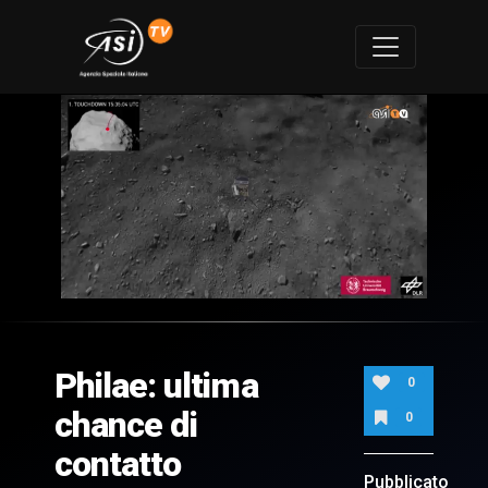
0
of
2
minutes,
Philae: ultima
35
0
seconds
chance di
0
contatto
Pubblicato