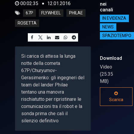
00:02:35
12.01.2016
nei
canali
67P
FLYWHEEL
PHILAE
IN EVIDENZA
ROSETTA
NEWS
SPAZIOTEMPO
Si carica di attesa la lunga
Download
notte della cometa
Video
67P/Churyumov-
(25.35
Gerasimenko: gli ingegneri del
MB)
team del lander Philae
tentano una manovra
rischiatutto per ripristinare le
Scarica
comunicazioni tra il robot e la
sonda prima che cali il
silenzio definitivo