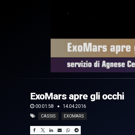
0
of
1
minute,
ExoMars apre gli occhi
58
seconds
Volume
0%
00:01:58
14.04.2016
CASSIS
EXOMARS