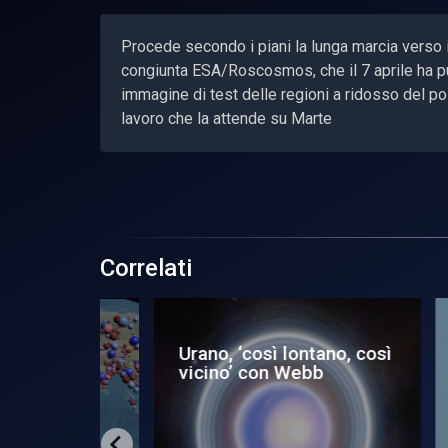
Procede secondo i piani la lunga marcia verso 
congiunta ESA/Roscosmos, che il 7 aprile ha punt
immagine di test delle regioni a ridosso del po
lavoro che la attende su Marte
Correlati
 clima,
Urano, ‘così lontano, così
Pul
ge e
vicino’ con Webb
pe
str