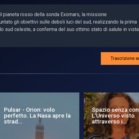
il pianeta rosso della sonda Exomars, la missione
ato gli obiettivi sulle deboli luci del sud, realizzando la prima
lo sud celeste, a conferma del suo ottimo stato di salute in vista
Trascrizione a
sar - Orion: volo
Spazio senza confini:
rfetto. La Nasa apre la
L'Universo visto
ad...
attraverso i...