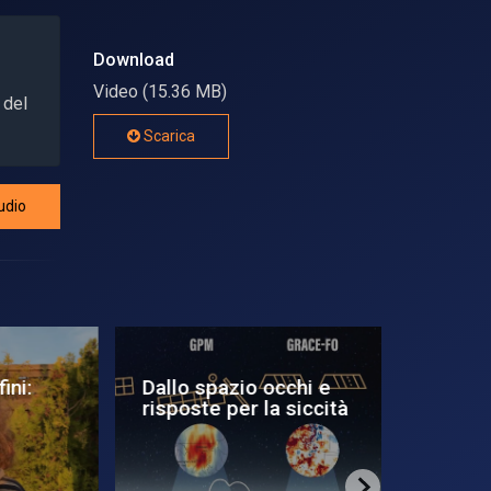
Download
Video (15.36 MB)
 del
Scarica
udio
Dallo spazio occhi e
Guida si
risposte per la siccità
ExoMars