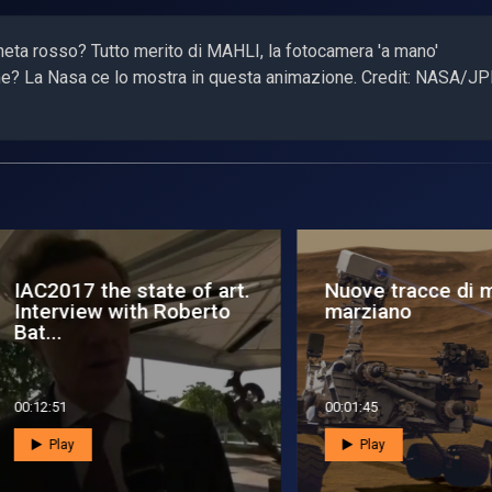
neta rosso? Tutto merito di MAHLI, la fotocamera 'a mano'
ome? La Nasa ce lo mostra in questa animazione. Credit: NASA/JP
C2017 the state of art.
Nuove tracce di meta
terview with Roberto
marziano
...
2:51
00:01:45
Play
Play