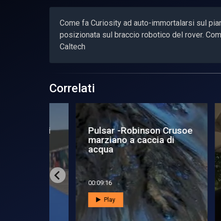
Come fa Curiosity ad auto-immortalarsi sul pia
posizionata sul braccio robotico del rover. C
Caltech
Correlati
 New Asi
Pulsar -Robinson Crusoe
IA
marziano a caccia di
In
acqua
Bat
00:09:16
00:1
Play