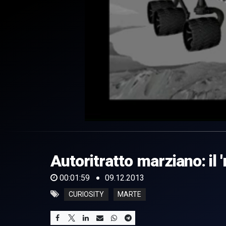
0
of
1
minute,
Autoritratto marziano: il 
59
seconds
Volume
0%
00:01:59
09.12.2013
CURIOSITY
MARTE