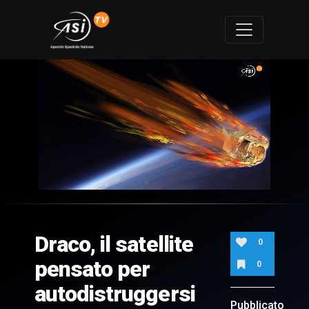
0
of
1
minute,
Draco, il satellite
59
0
seconds
pensato per
0
autodistruggersi
Pubblicato