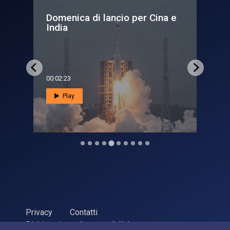
Domenica di lancio per Cina e
Pr
..
India
il 
00:02:23
00:0
Play
Privacy
Contatti
Dichiarazione di accessibilità