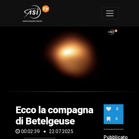
0
of
2
minutes,
Ecco la compagna
39
0
seconds
di Betelgeuse
0
00:02:39
22.07.2025
Pubblicato