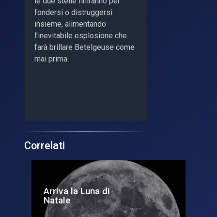
le due stelle finiranno per
fondersi o distruggersi
insieme, alimentando
l’inevitabile esplosione che
farà brillare Betelgeuse come
mai prima.
Correlati
Arriva la Luna di
La
Natale
la 