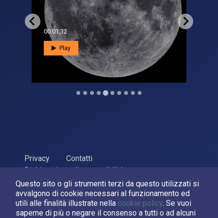
00:01:32
00:0
Play
Privacy
Contatti
Dichiarazione di accessibilità
Questo sito o gli strumenti terzi da questo utilizzati si
ASI Agenzia Spaziale Italiana, 2026. P.Iva 03638121008
avvalgono di cookie necessari al funzionamento ed
Sviluppato da
LPM
utili alle finalità illustrate nella
cookie policy
. Se vuoi
saperne di più o negare il consenso a tutti o ad alcuni