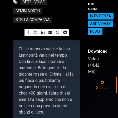
BETELGEUSE
nei
canali
GEMINI NORTH
IN EVIDENZA
STELLA COMPAGNA
ASITV DAILY
NEWS
Chi la osserva sa che la sua
Download
luminosità varia nel tempo.
Video
Con la sua luce intensa e
(44.42
mutevole, Betelgeuse - la
MB)
gigante rossa di Orione - si fa
più fioca e più brillante
seguendo due cicli: uno di
Scarica
circa 400 giorni, l’altro di sei
anni. Ora sappiamo che non è
sola e cosa provoca questi
sbalzi di luce.